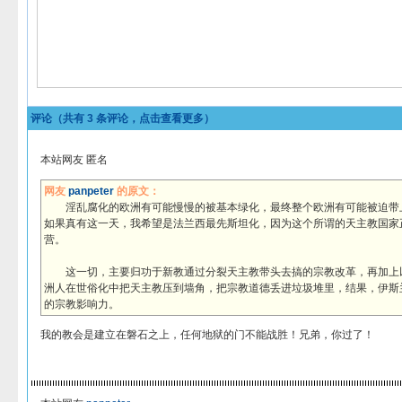
评论（共有
3
条评论，点击查看更多）
本站网友 匿名
网友
panpeter
的原文：
淫乱腐化的欧洲有可能慢慢的被基本绿化，最终整个欧洲有可能被迫带上
如果真有这一天，我希望是法兰西最先斯坦化，因为这个所谓的天主教国家
营。
这一切，主要归功于新教通过分裂天主教带头去搞的宗教改革，再加上
洲人在世俗化中把天主教压到墙角，把宗教道德丢进垃圾堆里，结果，伊斯
的宗教影响力。
我的教会是建立在磐石之上，任何地狱的门不能战胜！兄弟，你过了！