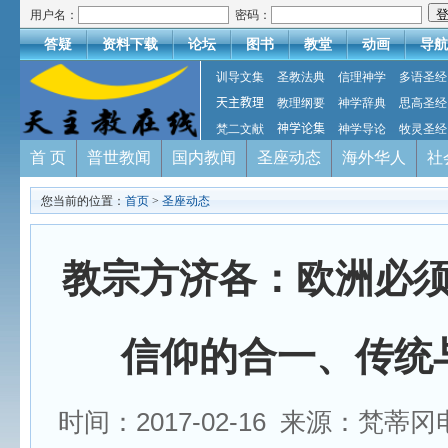
用户名：
密码：
答疑
资料下载
论坛
图书
教堂
动画
导航
训导文集
圣教法典
信理神学
多语圣经
天主教理
教理纲要
神学辞典
思高圣经
梵二文献
神学论集
神学导论
牧灵圣经
首 页
普世教闻
国内教闻
圣座动态
海外华人
社
您当前的位置：
首页
>
圣座动态
教宗方济各：欧洲必
信仰的合一、传统
时间：2017-02-16 来源：梵蒂