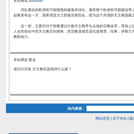
本站网友
panpeter
淫乱腐化的欧洲有可能慢慢的被基本绿化，最终整个欧洲有可能被迫带上头
如果真有这一天，我希望是法兰西最先斯坦化，因为这个所谓的天主教国家
这一切，主要归功于新教通过分裂天主教带头去搞的宗教改革，再加上以
人在世俗化中把天主教压到墙角，把宗教道德丢进垃圾堆里，结果，伊斯兰
教影响力。
本站网友 匿名
请问方济各 天主教应该维持什么呢？
站内搜索：
网站首页
|
关于本站
|
版