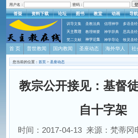
用户名：
密码：
答疑
资料下载
论坛
图书
教堂
动画
导航
训导文集
圣教法典
信理神学
多语圣经
天主教理
教理纲要
神学辞典
思高圣经
梵二文献
神学论集
神学导论
牧灵圣经
首 页
普世教闻
国内教闻
圣座动态
海外华人
社
您当前的位置：
首页
>
圣座动态
教宗公开接见：基督
自十字架
时间：2017-04-13 来源：梵蒂