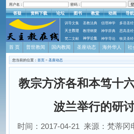
用户名：
密码：
答疑
资料下载
论坛
图书
教堂
动画
导航
训导文集
圣教法典
信理神学
多语圣经
天主教理
教理纲要
神学辞典
思高圣经
梵二文献
神学论集
神学导论
牧灵圣经
首 页
普世教闻
国内教闻
圣座动态
海外华人
社
您当前的位置：
首页
>
圣座动态
教宗方济各和本笃十
波兰举行的研
时间：2017-04-21 来源：梵蒂