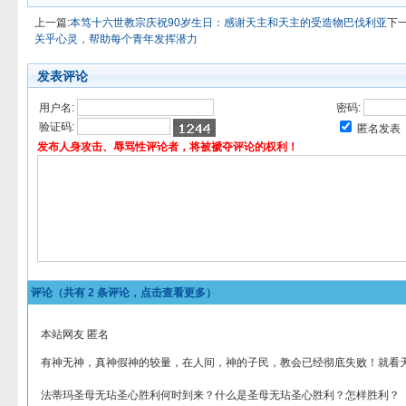
上一篇:
本笃十六世教宗庆祝90岁生日：感谢天主和天主的受造物巴伐利亚
下一
关乎心灵，帮助每个青年发挥潜力
发表评论
用户名:
密码:
验证码:
匿名发表
发布人身攻击、辱骂性评论者，将被褫夺评论的权利！
评论（共有
2
条评论，点击查看更多）
本站网友 匿名
有神无神，真神假神的较量，在人间，神的子民，教会已经彻底失败！就看
法蒂玛圣母无玷圣心胜利何时到来？什么是圣母无玷圣心胜利？怎样胜利？