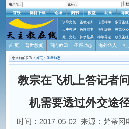
用户名：
密码：
答疑
资料下载
论坛
图书
教堂
动画
导航
训导文集
圣教法典
信理神学
多语圣经
天主教理
教理纲要
神学辞典
思高圣经
梵二文献
神学论集
神学导论
牧灵圣经
首 页
普世教闻
国内教闻
圣座动态
海外华人
社
您当前的位置：
首页
>
圣座动态
教宗在飞机上答记者
机需要透过外交途
时间：2017-05-02 来源：梵蒂