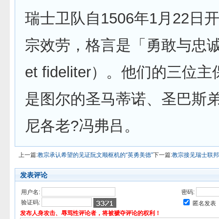
瑞士卫队自1506年1月22日
宗效劳，格言是「勇敢与忠诚」（
et fideliter）。他们的三
是图尔的圣马蒂诺、圣巴斯
尼各老?冯弗吕。
上一篇:
教宗承认希望的见证阮文顺枢机的“英勇美德”
下一篇:
教宗接见瑞士联邦
发表评论
用户名:
密码:
验证码:
匿名发表
发布人身攻击、辱骂性评论者，将被褫夺评论的权利！