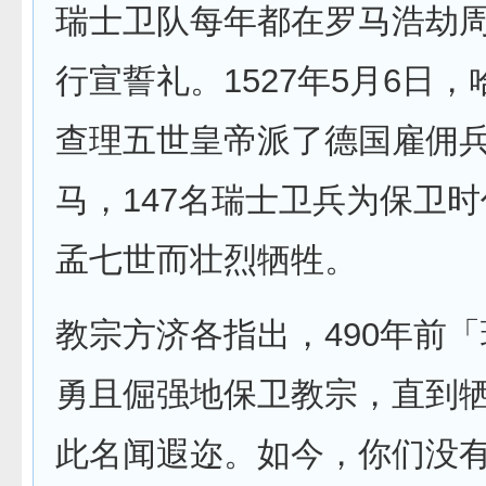
瑞士卫队每年都在罗马浩劫
行宣誓礼。1527年5月6日
查理五世皇帝派了德国雇佣
马，147名瑞士卫兵为保卫
孟七世而壮烈牺牲。
教宗方济各指出，490年前
勇且倔强地保卫教宗，直到
此名闻遐迩。如今，你们没