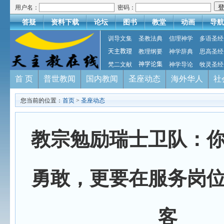
用户名：
密码：
答疑
资料下载
论坛
图书
教堂
动画
导航
训导文集
圣教法典
信理神学
多语圣经
天主教理
教理纲要
神学辞典
思高圣经
梵二文献
神学论集
神学导论
牧灵圣经
首 页
普世教闻
国内教闻
圣座动态
海外华人
社
您当前的位置：
首页
>
圣座动态
教宗勉励瑞士卫队：
勇敢，更要在服务岗
客