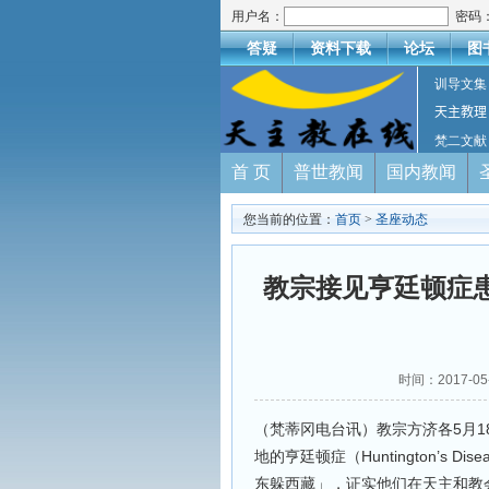
用户名：
密码
答疑
资料下载
论坛
图
训导文集
天主教理
梵二文献
首 页
普世教闻
国内教闻
您当前的位置：
首页
>
圣座动态
教宗接见亨廷顿症
时间：2017-
（梵蒂冈电台讯）教宗方济各5月1
地的亨廷顿症（Huntington’s
东躲西藏」，证实他们在天主和教