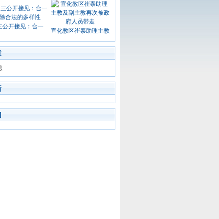
三公开接见：合一
宣化教区崔泰助理主教
章
息
新
门