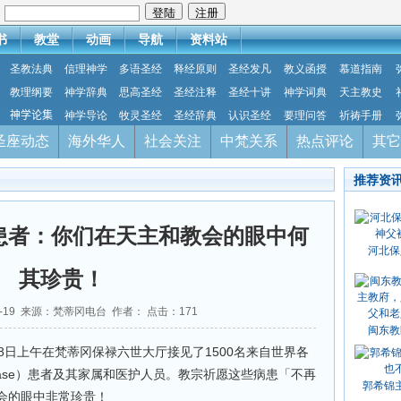
：
书
教堂
动画
导航
资料站
圣教法典
信理神学
多语圣经
释经原则
圣经发凡
教义函授
慕道指南
教理纲要
神学辞典
思高圣经
圣经注释
圣经十讲
神学词典
天主教史
神学论集
神学导论
牧灵圣经
圣经辞典
认识圣经
要理问答
祈祷手册
圣座动态
海外华人
社会关注
中梵关系
热点评论
其它
推荐资
患者：你们在天主和教会的眼中何
河北保
其珍贵！
05-19 来源：梵蒂冈电台 作者： 点击：
171
闽东教
8日上午在梵蒂冈保禄六世大厅接见了1500名来自世界各
 Disease）患者及其家属和医护人员。教宗祈愿这些病患「不再
郭希锦
会的眼中非常珍贵！