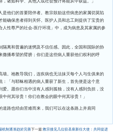
标，诸如科学、其他人或社会预计将能从中获益。」
人是他们的首要陪伴者。教宗鼓励这些病患的家属切莫陷
才能确保患者得到关怀。医护人员和志工则提供了宝贵的
合人性尊严的社会-医疗环境」中，成为病患及其家属的参
制隔离和普遍的迷惘及不信任感。因此，全国和国际的协
来撒播希望的臂膀；你们是这些病人重获他们权利的呼
高墙。祂教导我们，连疾病也无法抹灭每个人与生俱来的
说：「与耶稣相遇的病人重获了新生，首先便是这个意
到爱。愿你们当中没有人感到孤独，没有人感到负担，没
眼中何其珍贵！你们在教会的眼中何其珍贵！」
的道路也经由苦难而来，我们可以在这条路上并肩同
举报机制逐渐趋於完善
下一篇:
教宗接见几位驻圣座新任大使：共同促进