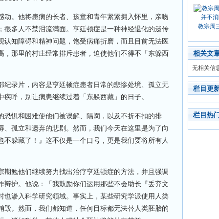
感动。他将患病的长者、孩童和青年紧紧拥入怀里，亲吻
教宗周
；很多人不禁泪流满面。亨廷顿症是一种神经退化的遗传
现认知障碍和精神问题，饱受病痛折磨，而且目前无法医
高，那里的村庄经常排斥患者，迫使他们不得不「东躲西
相关文
无相关信
部纪录片，内容是亨廷顿症患者日常的悲惨处境、孤立无
栏目更
中疾呼，别让病患继续过着「东躲西藏」的日子。
栏目热
的恐惧和困难使他们被误解、隔阂，以及不折不扣的排
辱、孤立和遗弃的悲剧。然而，我们今天在这里是为了向
也不躲藏了！』这不仅是一个口号，更是我们要将所有人
宗期勉他们继续努力找出治疗亨廷顿症的方法，并且强调
作辩护。他说：「我鼓励你们运用那些不会助长『丢弃文
时也渗入科学研究领域。事实上，某些研究学派使用人类
销毁。然而，我们都知道，任何目标都无法替人类胚胎的