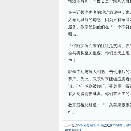
销毁作辩护，即使它是个崇高的目
在亨廷顿症患者的艰难旅途中，家
入感到耻辱的诱惑，因为只有家庭
服务。教宗勉励他们在「一个不符
照点。
「伴随疾病而来的往往是贫困、强
会与机构至关重要。你们是天主用
声！」
耶稣主动与病人相遇，击倒排斥的
尊严。为此，教宗对亨廷顿症患者
识。他们感到被倾听、受尊重、得
有人觉得需要逃离。你们在天主的
教宗最後总结道：「一条善果累累
行。」
上一篇:
梵蒂冈金融管理局2016年报告：
和平与对话