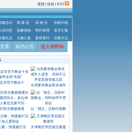
繁體
|
投稿
|
RSS
弥撒总论
再 慕 道
同 根 生
剖析闪电
礼仪问答
告解指南
辩护真理
圣月汇集
弥撒礼仪
大赦汇集
新答客问
宗教方志
文章
站内公告
进入资料站
讯
定非官方教会十
当局要求教会禁未成年
区郭主教被驱逐
以「独立」压制中国教
主教：情愿被打压
天津教区李思德主教逝