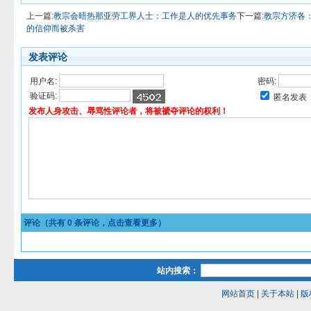
上一篇:
教宗会晤热那亚劳工界人士：工作是人的优先事务
下一篇:
教宗方济各
的信仰而被杀害
发表评论
用户名:
密码:
验证码:
匿名发表
发布人身攻击、辱骂性评论者，将被褫夺评论的权利！
评论（共有
0
条评论，点击查看更多）
站内搜索：
网站首页
|
关于本站
|
版