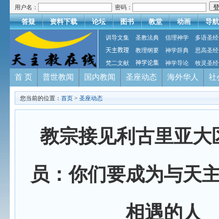
用户名：
密码：
答疑
资料下载
论坛
图书
教堂
动画
导航
训导文集
圣教法典
信理神学
多语圣经
天主教理
教理纲要
神学辞典
思高圣经
梵二文献
神学论集
神学导论
牧灵圣经
首 页
普世教闻
国内教闻
圣座动态
海外华人
社
您当前的位置：
首页
>
圣座动态
教宗接见利古里亚大
员：你们要成为与天
相遇的人