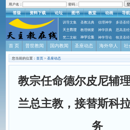
用户名：
密码：
答疑
资料下载
论坛
图书
教堂
动画
导航
训导文集
圣教法典
信理神学
多语圣经
天主教理
教理纲要
神学辞典
思高圣经
梵二文献
神学论集
神学导论
牧灵圣经
首 页
普世教闻
国内教闻
圣座动态
海外华人
社
您当前的位置：
首页
>
圣座动态
教宗任命德尔皮尼辅
兰总主教，接替斯科
务