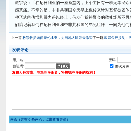
教宗说：「在尼日利亚的一座圣堂内，上个主日有一群无辜民众
感悲痛。不幸的是，中非共和国今天早上也传来针对基督徒团体
种形式的仇恨和暴力得以终止，信友们祈祷聚会的敬礼场所不再
们惦记着我们在尼日利亚和中非共和国的弟兄姐妹，一同为他们
上一篇:
教宗牧灵访问哥伦比亚，为当地人民带去希望
下一篇:
教宗公开接见：
发表评论
用户名:
密码:
验证码:
匿名发表
发布人身攻击、辱骂性评论者，将被褫夺评论的权利！
评论（共有
0
条评论，点击查看更多）