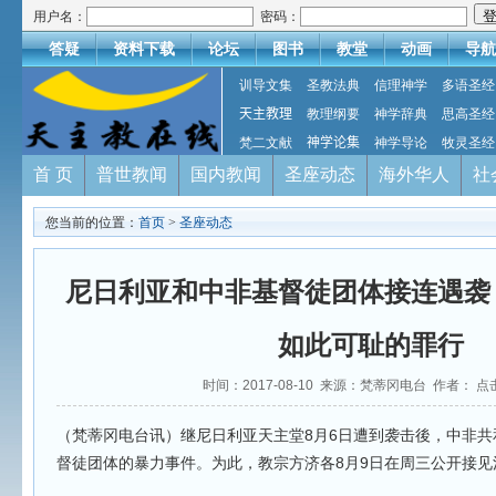
用户名：
密码：
答疑
资料下载
论坛
图书
教堂
动画
导航
训导文集
圣教法典
信理神学
多语圣经
天主教理
教理纲要
神学辞典
思高圣经
梵二文献
神学论集
神学导论
牧灵圣经
首 页
普世教闻
国内教闻
圣座动态
海外华人
社
您当前的位置：
首页
>
圣座动态
尼日利亚和中非基督徒团体接连遇袭
如此可耻的罪行
时间：2017-08-10 来源：梵蒂冈电台 作者： 点
（梵蒂冈电台讯）继尼日利亚天主堂8月6日遭到袭击後，中非共
督徒团体的暴力事件。为此，教宗方济各8月9日在周三公开接