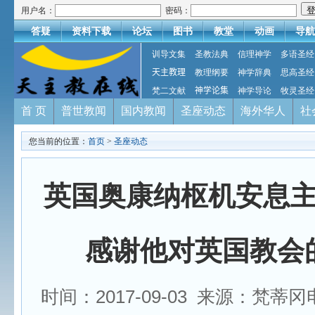
用户名：
密码：
答疑
资料下载
论坛
图书
教堂
动画
导航
训导文集
圣教法典
信理神学
多语圣经
天主教理
教理纲要
神学辞典
思高圣经
梵二文献
神学论集
神学导论
牧灵圣经
首 页
普世教闻
国内教闻
圣座动态
海外华人
社
您当前的位置：
首页
>
圣座动态
英国奥康纳枢机安息
感谢他对英国教会
时间：2017-09-03 来源：梵蒂