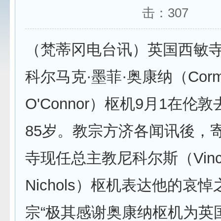
击：
307
（梵蒂冈电台讯）英国西敏
科尔马克·墨菲·奥康纳（Cormac
O'Connor）枢机9月1在伦
85岁。教宗方济各闻讯後，
寺现任总主教尼科尔斯（Vince
Nichols）枢机表达他的哀
宗“极其感谢奥康纳枢机为英