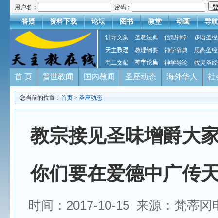
用户名：
密码：
答疑
资料下载
论坛
图书
教堂
动画
导航
训导文集
圣教法典
信理神学
多语圣经
天主教理
教理纲要
神学辞典
思高圣经
梵二文献
神学论集
神学导论
牧灵圣经
首 页
普世教闻
国内教闻
圣座动态
海外华人
社
您当前的位置：
首页
>
圣座动态
教宗接见圣味增爵大
你们要在爱德中广传
时间：2017-10-15 来源：梵蒂