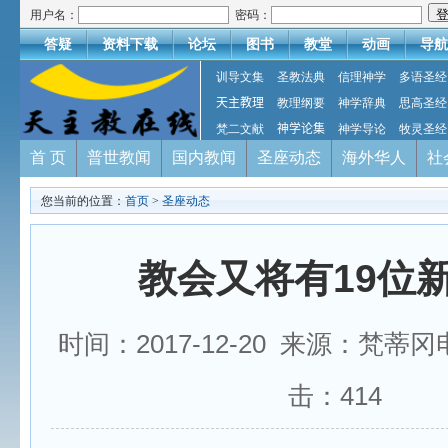
用户名：
密码：
答疑
资料下载
论坛
图书
教堂
动画
导航
训导文集
圣教法典
信理神学
多语圣经
天主教理
教理纲要
神学辞典
思高圣经
梵二文献
神学论集
神学导论
牧灵圣经
首 页
普世教闻
国内教闻
圣座动态
海外华人
社
您当前的位置：
首页
>
圣座动态
教会又将有19位
时间：2017-12-20 来源：梵蒂
击：
414