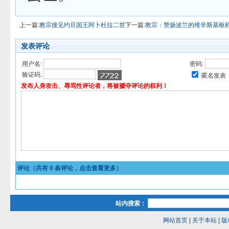
上一篇:
教宗接见约旦国王阿卜杜拉二世
下一篇:
教宗：赞扬波兰的维辛斯基枢
发表评论
用户名:
密码:
验证码:
匿名发表
发布人身攻击、辱骂性评论者，将被褫夺评论的权利！
评论（共有
0
条评论，点击查看更多）
站内搜索：
网站首页
|
关于本站
|
版