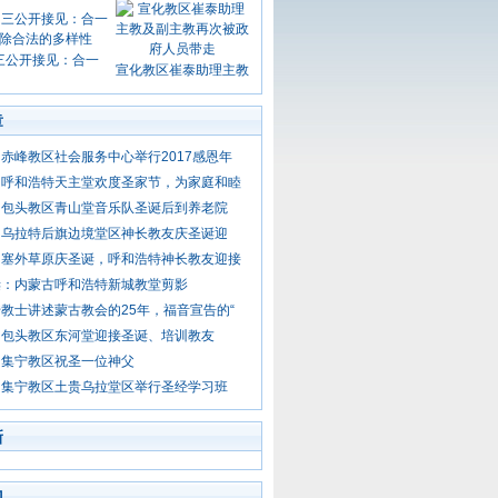
三公开接见：合一
宣化教区崔泰助理主教
章
赤峰教区社会服务中心举行2017感恩年
：呼和浩特天主堂欢度圣家节，为家庭和睦
：包头教区青山堂音乐队圣诞后到养老院
：乌拉特后旗边境堂区神长教友庆圣诞迎
：塞外草原庆圣诞，呼和浩特神长教友迎接
诞：内蒙古呼和浩特新城教堂剪影
教士讲述蒙古教会的25年，福音宣告的“
：包头教区东河堂迎接圣诞、培训教友
：集宁教区祝圣一位神父
：集宁教区土贵乌拉堂区举行圣经学习班
新
门