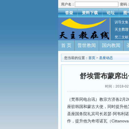
用户名：
密码
答疑
资料下载
论坛
图
训导文集
天主教理
梵二文献
首 页
普世教闻
国内教闻
您当前的位置：
首页
>
圣座动态
舒埃雷布蒙席出
时间：2018-
（梵蒂冈电台讯）教宗方济各2月26日
座驻韩国和蒙古大使，同时提升他为
圣座国务院礼宾司长若瑟·阿韦利诺（Jos
作，提升他为奇塔诺瓦（Cittano