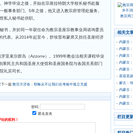
生。神学毕业之後，开始在宗座拉特朗大学校长秘书处服
院一般事务部门。5年之後，他又进入教宗府管理处服务。
教宗周
六世私人秘书处供职。
人秘书，并於同一年获任命为教宗圣座宗教事业局谘询委员
相关文
代表。从2014年起至今，舒埃雷布蒙席又担任圣座经济
内蒙古：
内蒙古
内蒙古
牙亚束尔群岛（Azzorre）。1999年教会法相关课程毕业
内蒙古
刚果民主共和国圣座大使馆和圣座国务院与各国关系部门
内蒙古
务院礼宾司长。
喜迎圣
蒙古：传
议
下一篇:
教宗方济各：耶稣从不让我们在考验中孤立无援
内蒙古
内蒙古
内蒙古
密码:
匿名发表
栏目更
评论的权利！
栏目热