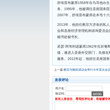
舒埃雷布蒙席1958年在马耳他出
务。1995年，他被调往圣座国务
2007年，舒埃雷布蒙席在本笃十
2013年，他担任教宗方济各的私
会和圣座经济管理机构谘询委员会的
秘书处秘书长。
若瑟·阿韦利诺蒙席1962年生於葡萄
後，遂进入圣座外交部门，先後在
服务。2012年起，他担任圣座国
上一篇:
教宗与枢机谘议会举行今年首次会
发表评论
用户名:
验证码:
发布人身攻击、辱骂性评论者，将被褫夺