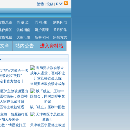
繁體
|
投稿
|
RSS
弥撒总论
再 慕 道
同 根 生
剖析闪电
礼仪问答
告解指南
辩护真理
圣月汇集
弥撒礼仪
大赦汇集
新答客问
宗教方志
文章
站内公告
进入资料站
讯
定非官方教会十
当局要求教会禁未成年
区郭主教被驱逐
以「独立」压制中国教
主教：情愿被打压
天津教区李思德主教逝