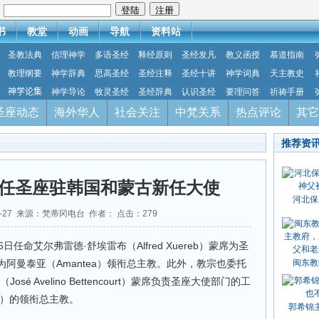
：
书
教堂
动画
导航
资料站
圣教法典
信理神学
多语圣经
释经原则
圣经发凡
教义函授
慕道指南
教理纲要
神学辞典
思高圣经
圣经注释
圣经十讲
神学词典
天主教史
神学论集
神学导论
牧灵圣经
圣经辞典
认识圣经
要理问答
祈祷手册
圣座动态
海外华人
社会关注
中梵关系
热点评论
其它
推荐资
任圣座驻韩国和蒙古新任大使
河北保
02-27 来源：梵蒂冈电台 作者： 点击：
279
任命艾尔弗雷德·舒埃雷布（Alfred Xuereb）蒙席为圣
阿曼泰亚（Amantea）领衔总主教。此外，教宗也委托
闽东教
é Avelino Bettencourt）蒙席负责圣座大使部门的工
va）的领衔总主教。
郭希锦