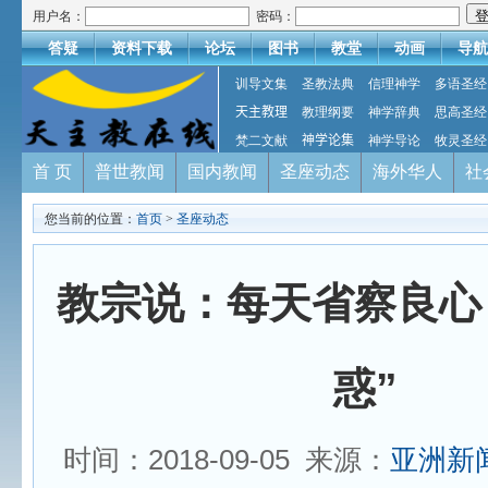
用户名：
密码：
答疑
资料下载
论坛
图书
教堂
动画
导航
训导文集
圣教法典
信理神学
多语圣经
天主教理
教理纲要
神学辞典
思高圣经
梵二文献
神学论集
神学导论
牧灵圣经
首 页
普世教闻
国内教闻
圣座动态
海外华人
社
您当前的位置：
首页
>
圣座动态
教宗说：每天省察良心
惑”
时间：2018-09-05 来源：
亚洲新