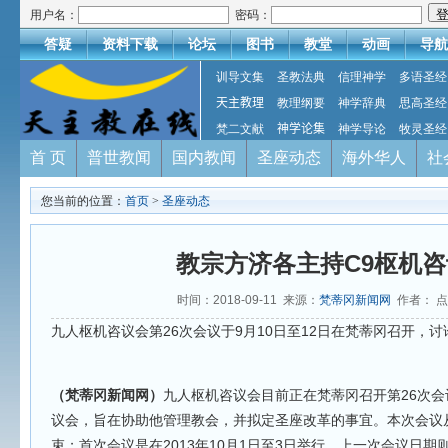
用户名：
密码：
答疑
资料下载
论坛
图书
教堂
动画
导航
训导文集
圣教法典
信理神学
多语圣经
天主教理
教理纲要
神学辞典
思高圣经
梵二文献
神学论集
神学导论
牧灵圣经
首 页
普世教闻
国内教闻
圣座动态
海外华人
社
您当前的位置：
首页
>
圣座动态
教宗方济各主持C9枢机
时间：2018-09-11 来源：
梵蒂冈新闻网
作者： 
九人枢机咨议会第26次会议于9月10日至12日在梵蒂冈召开，
（梵蒂冈新闻网）
九人枢机咨议会目前正在梵蒂冈召开第26次
议会，旨在协助他管理教会，并拟定圣座改革的事宜。本次会议从
束；首次会议是在2013年10月1日至3日举行，上一次会议日期则