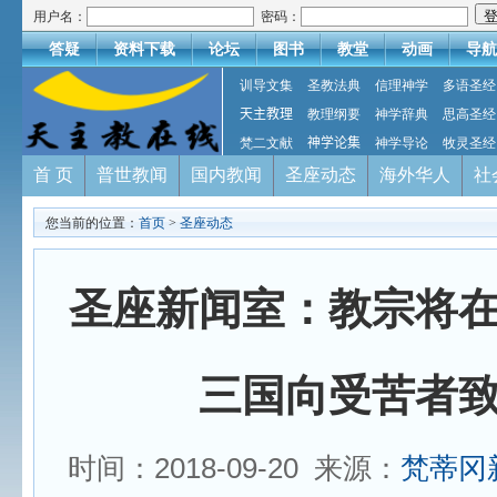
用户名：
密码：
答疑
资料下载
论坛
图书
教堂
动画
导航
训导文集
圣教法典
信理神学
多语圣经
天主教理
教理纲要
神学辞典
思高圣经
梵二文献
神学论集
神学导论
牧灵圣经
首 页
普世教闻
国内教闻
圣座动态
海外华人
社
您当前的位置：
首页
>
圣座动态
圣座新闻室：教宗将
三国向受苦者
时间：2018-09-20 来源：
梵蒂冈