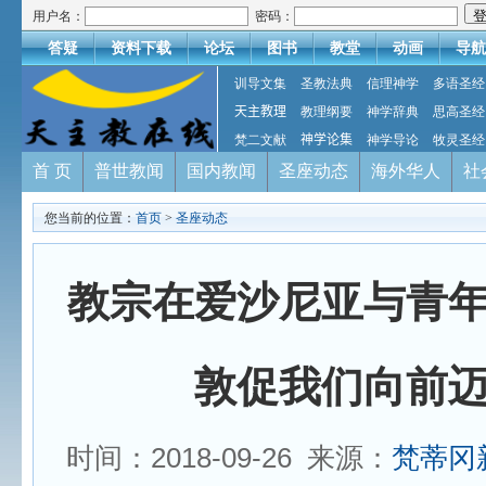
用户名：
密码：
答疑
资料下载
论坛
图书
教堂
动画
导航
训导文集
圣教法典
信理神学
多语圣经
天主教理
教理纲要
神学辞典
思高圣经
梵二文献
神学论集
神学导论
牧灵圣经
首 页
普世教闻
国内教闻
圣座动态
海外华人
社
您当前的位置：
首页
>
圣座动态
教宗在爱沙尼亚与青
敦促我们向前
时间：2018-09-26 来源：
梵蒂冈