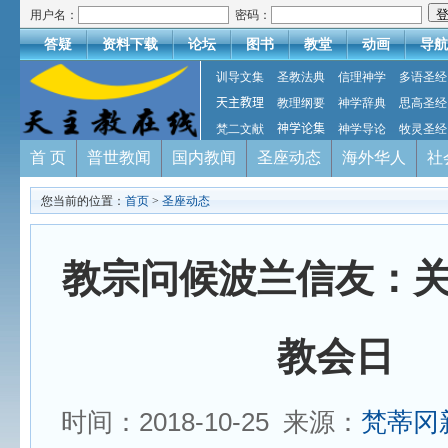
用户名：
密码：
答疑
资料下载
论坛
图书
教堂
动画
导航
训导文集
圣教法典
信理神学
多语圣经
天主教理
教理纲要
神学辞典
思高圣经
梵二文献
神学论集
神学导论
牧灵圣经
首 页
普世教闻
国内教闻
圣座动态
海外华人
社
您当前的位置：
首页
>
圣座动态
教宗问候波兰信友：
教会日
时间：2018-10-25 来源：
梵蒂冈