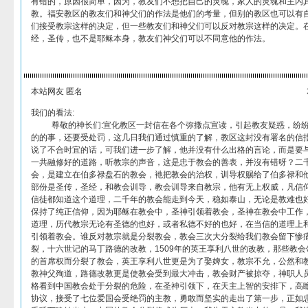
有错的，原因很简单，因为，教友们不想把自己的灵魂，家人的灵魂和主内
教。福安教区的教友们和神父们的作法是他们的考量，但别的教区也可以有
们接受教宗这样的决定，但一些教友们和神父们可以反对教宗这样的决定。
经，圣传，也不是耶稣本身，教友们神父们可以不同意他的作法。
本站网友 匿名
我们的看法:
尊敬的神长们:宣化教区一封信在各个弥撒点宣读，引起教友疑惑，纷纷
的的事，还要受处罚，这几日我们通过慎重的了解，教区这封没有署名的信
说了不合时宜的话，可我们进一步了解，他并没有什么出格的言论，而是要
一共融修好的道路，听教宗的声音，这是忠于教会的善表，并沒有错呀？二
会，是建立在伯多禄盘石的教会，衪把教会的治权，训导权赐给了伯多禄和
部份是圣传，圣经，和教会训导，教会训导来自教宗，他有无上权威，凡信
信徒都知道这个道理，二千年的教会能走到今天，稳如泰山，无论是教难也
保持了纯正信仰，因为耶稣在教会中，圣神引领着教会，圣神在教会中工作
道理，历代教宗无论有圣德的也好，或者私德不好的也好，在当信的道理上
引领着教会。谁反对教宗就是分裂教会，教会三次大分裂给我们教会留下惨
裂，十六世记的马丁路德的改教，1509年的英王享利八世的改教，那些教
的首席权而分裂了教会，英王享利八世更是为了娶婢女，教宗不允，公然和
教神父殉道，路德改教更是使教会受到最大冲击，教会财产被掠夺，神职人
格看到中国教会处于分裂的危险，在圣神引领下，在天主上智的安排下，高
协议，接受了七位爱国会受绝罚的主教，勇敢而坚实的走出了第一步，正如忠