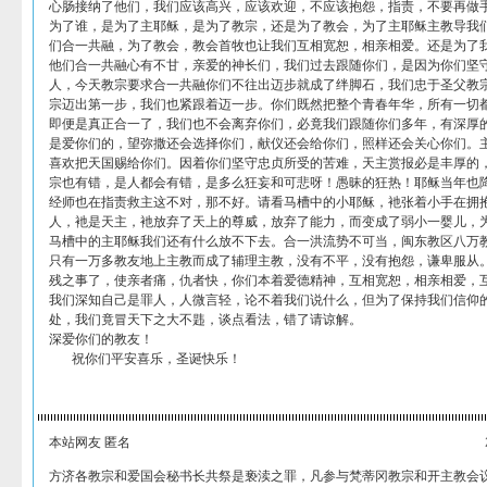
心肠接纳了他们，我们应该高兴，应该欢迎，不应该抱怨，指责，不要再做
为了谁，是为了主耶稣，是为了教宗，还是为了教会，为了主耶稣主教导我
们合一共融，为了教会，教会首牧也让我们互相宽恕，相亲相爱。还是为了
他们合一共融心有不甘，亲爱的神长们，我们过去跟随你们，是因为你们坚
人，今天教宗要求合一共融你们不往出迈步就成了绊脚石，我们忠于圣父教
宗迈出第一步，我们也紧跟着迈一步。你们既然把整个青春年华，所有一切
即便是真正合一了，我们也不会离弃你们，必竟我们跟随你们多年，有深厚
是爱你们的，望弥撒还会选择你们，献仪还会给你们，照样还会关心你们。主
喜欢把天国赐给你们。因着你们坚守忠贞所受的苦难，天主赏报必是丰厚的，
宗也有错，是人都会有错，是多么狂妄和可悲呀！愚昧的狂热！耶稣当年也
经师也在指责救主这不对，那不好。请看马槽中的小耶稣，衪张着小手在拥
人，衪是天主，衪放弃了天上的尊威，放弃了能力，而变成了弱小一婴儿，
马槽中的主耶稣我们还有什么放不下去。合一洪流势不可当，闽东教区八万
只有一万多教友地上主教而成了辅理主教，没有不平，没有抱怨，谦卑服从
残之事了，使亲者痛，仇者快，你们本着爱德精神，互相宽恕，相亲相爱，
我们深知自己是罪人，人微言轻，论不着我们说什么，但为了保持我们信仰
处，我们竟冒天下之大不韪，谈点看法，错了请谅解。
深爱你们的教友！
祝你们平安喜乐，圣诞快乐！
本站网友 匿名
方济各教宗和爱国会秘书长共祭是亵渎之罪，凡参与梵蒂冈教宗和开主教会