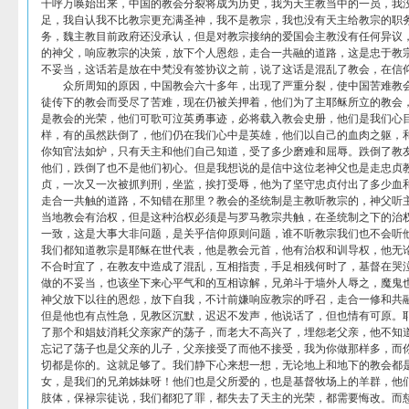
千呼万唤始出来，中国的教会分裂将成为历史，我为天主教当中的一员，我
足，我自认我不比教宗更充满圣神，我不是教宗，我也没有天主给教宗的职
务，魏主教目前政府还没承认，但是对教宗接纳的爱国会主教没有任何异议
的神父，响应教宗的决策，放下个人恩怨，走合一共融的道路，这是忠于教
不妥当，这话若是放在中梵没有签协议之前，说了这话是混乱了教会，在信
众所周知的原因，中国教会六十多年，出现了严重分裂，使中国苦难教会
徒传下的教会而受尽了苦难，现在仍被关押着，他们为了主耶稣所立的教会
是教会的光荣，他们可歌可泣英勇事迹，必将载入教会史册，他们是我们心
样，有的虽然趺倒了，他们仍在我们心中是英雄，他们以自己的血肉之躯，
你知官法如炉，只有天主和他们自己知道，受了多少磨难和屈辱。跌倒了教
他们，跌倒了也不是他们初心。但是我想说的是信中这位老神父也是走忠贞
贞，一次又一次被抓判刑，坐监，挨打受辱，他为了坚守忠贞付出了多少血
走合一共触的道路，不知错在那里？教会的圣统制是主教听教宗的，神父听
当地教会有治权，但是这种治权必须是与罗马教宗共触，在圣统制之下的治
一致，这是大事大非问题，是关乎信仰原则问题，谁不听教宗我们也不会听
我们都知道教宗是耶稣在世代表，他是教会元首，他有治权和训导权，他无
不合时宜了，在教友中造成了混乱，互相指责，手足相残何时了，基督在哭
做的不妥当，也该坐下来心平气和的互相谅解，兄弟斗于墙外人辱之，魔鬼
神父放下以往的恩怨，放下自我，不计前嫌响应教宗的呼召，走合一修和共
但是他也有点性急，见教区沉默，迟迟不发声，他说话了，但也情有可原。
了那个和娼妓消耗父亲家产的荡子，而老大不高兴了，埋怨老父亲，他不知
忘记了荡子也是父亲的儿子，父亲接受了而他不接受，我为你做那样多，而
切都是你的。这就足够了。我们静下心来想一想，无论地上和地下的教会都
女，是我们的兄弟姊妹呀！他们也是父所爱的，也是基督牧场上的羊群，他
肢体，保禄宗徒说，我们都犯了罪，都失去了天主的光荣，都需要悔改。而