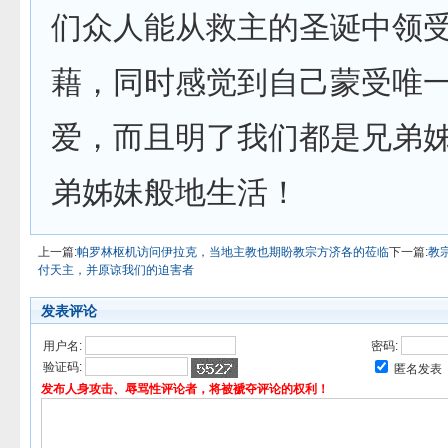
们众人能从救主的圣诞中领
藉，同时感觉到自己蒙受唯
爱，而且明了我们都是兄弟
弟姊妹般地生活！
上一篇:
帕罗林枢机访问伊拉克，当地主教也期盼教宗方济各的莅临
下一篇:
教
付天主，并原谅我们的迫害者
发表评论
用户名:
密码:
验证码:
匿名发表
发布人身攻击、辱骂性评论者，将被褫夺评论的权利！