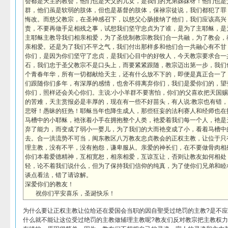
会都是天主的教会，他们也是天父的儿女，是我们的兄弟姊妹呀！他们也是
群，他们虽是软弱的肢体，但也是基督的肢体，保禄宗徒说，我们都犯了罪
悔改。而慈父教宗，在圣神感召下，以慈父心肠接纳了他们，我们应该高兴
责，不要再做手足相残之事，试想我们坚守忠贞为了谁，是为了主耶稣，是
主耶稣主教导我们相亲相爱，为了圣统制教宗教我们合一共融，为了教会，
亲相爱。还是为了我们不平之气，我们付出那样多和他们合一共融心有不甘
你们，是因为你们坚守了忠贞，是我们心目中的好牧人，今天教宗要求合一
石，我们忠于圣父教宗不是口头上，而要紧紧跟随，教宗迈出第一步，我们
个青春年华，所有一切都献给天主，还有什么放不下的，即便是真正合一了
们跟随你们多年，有深厚的感情，也舍不得离弃你们，我们是爱你们的，望
你们，照样还会关心你们。主说:小小羊群不要害怕，你们的父喜欢把天国
的苦难，天主赏报必是丰厚的，现在有一些不好苗头，有人说:教宗也有错
悲呀！愚昧的狂热！耶稣当年也降生成人，那些狂妄的法利赛人和经师也在
马槽中的小耶稣，衪张着小手在拥抱整个人类，衪爱着我们每一个人，衪是
弃了能力，而变成了弱小一婴儿，为了我们的大而衪变成了小，看着马槽中
去。合一洪流势不可当，闽东教区八万教友忠贞教会的正权主教，让位于只
理主教，没有不平，没有抱怨，谦卑服从。亲爱的神长们，在不要做骨肉相
你们本着爱德精神，互相宽恕，相亲相爱，互谅互让，否则让教友如何相处
轻，论不着我们说什么，但为了保持我们信仰的纯真，为了使你们兄弟和睦
谈点看法，错了请谅解。
深爱你们的教友！
祝你们平安喜乐，圣诞快乐！
为什么要让正权主教让位给还在爱国会当职的因自聖受过绝罚的主教?是不
什么就不能让这位受过绝罚的主教做辅理主教呢?教友们反对教宗把主教权