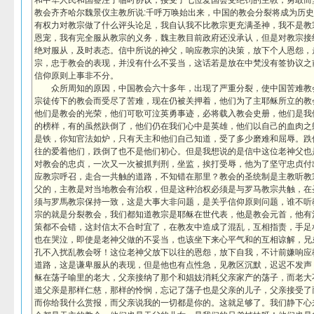
和中华人民和国签注了临时协议，接受了七位爱国会受绝罚的主教，勇敢而
教会齐齐哈尔魏景仪主教所说:千呼万唤始出来，中国的教会分裂将成为历
有权力对教宗做了什么评头论足，我自认我不比教宗更充满圣神，我不是教
恩宠，我有完全服从教宗的义务，魏主教目前政府还没承认，但是对教宗接
绝对服从，及时表态。信中所说的神父，响应教宗的决策，放下个人恩怨，
宗，忠于教会的表现，并没有什么不妥当，这话若是放在中梵没有签协议之
信仰原则上事非不分。
众所周知的原因，中国教会六十多年，出现了严重分裂，使中国苦难教
宗徒传下的教会而受尽了苦难，现在仍被关押着，他们为了主耶稣所立的教
他们是教会的光荣，他们可歌可泣英勇事迹，必将载入教会史册，他们是我
的榜样，有的虽然趺倒了，他们仍在我们心中是英雄，他们以自己的血肉之
是铁，你知官法如炉，只有天主和他们自己知道，受了多少磨难和屈辱。跌
往的爱着他们，跌倒了也不是他们初心。但是我想说的是信中这位老神父也
对教会的忠贞，一次又一次被抓判刑，坐监，挨打受辱，他为了坚守忠贞付
应教宗呼召，走合一共触的道路，不知错在那里？教会的圣统制是主教听教
父的，主教是对当地教会有治权，但是这种治权必须是与罗马教宗共触，在
须与罗馬教宗保持一致，这是大事大非问题，是关乎信仰原则问题，谁不听
宗的就是分裂教会，我们都知道教宗是耶稣在世代表，他是教会元首，他有
策都不会错，这封信太不合时宜了，在教友中造成了混乱，互相指责，手足
也在哭泣，即使是老神父做的不妥当，也该坐下来心平气和的互相谅解，兄
孔不入扰乱教会呀！这位老神父放下以往的恩怨，放下自我，不计前嫌响应
道路，这是谦卑服从的表现，但是他也有点性急，见教区沉默，迟迟不发声
稣在荡子喻里的老大，父亲接纳了那个和娼妓消耗父亲家产的荡子，而老大
道父亲是那样仁慈，那样的怜悯，忘记了荡子也是父亲的儿子，父亲接受了
而你给我什么赏报，而父亲说我的一切都是你的。这就足够了。我们静下心