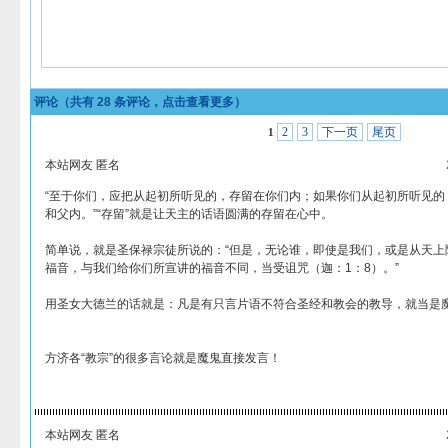
评论（共有
28
条评论，点击查看更多）
2
3
下一页
尾页
1
本站网友 匿名
“至于你们，应把从起初所听见的，存留在你们内；如果你们从起初所听见的
和父内。”“存留”就是让天主的话语圆满的存留在心中。
简单说，就是圣保禄宗徒所说的：“但是，无论谁，即使是我们，或是从天上
福音，与我们给你们所宣讲的福音不同，当受诅咒（迦：1：8）。”
用圣女大德兰的话就是：凡是有只言片语不符合圣经和教会的教导，就当是
方济各“教宗”的很多言论就是魔鬼直接发言！
本站网友 匿名