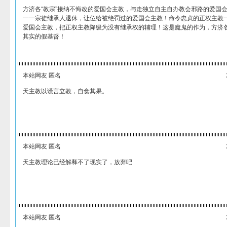
方济各“教宗”接纳不悔改的爱国会主教，与走独立自主自办教会邪路的爱国
一一宗徒继承人退休，让位给被绝罚过的爱国会主教！命令忠贞的正权主教
爱国会主教，把正权主教降级为没有继承权的辅理！这是魔鬼的作为，方济各
其实的假基督！
本站网友 匿名
天主教以谎言立教，自食其果。
本站网友 匿名
天主教理论已经解释不了现实了，放弃吧
本站网友 匿名