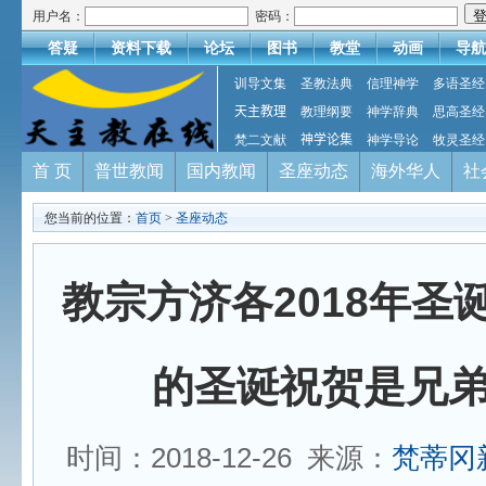
用户名：
密码：
答疑
资料下载
论坛
图书
教堂
动画
导航
训导文集
圣教法典
信理神学
多语圣经
天主教理
教理纲要
神学辞典
思高圣经
梵二文献
神学论集
神学导论
牧灵圣经
首 页
普世教闻
国内教闻
圣座动态
海外华人
社
您当前的位置：
首页
>
圣座动态
教宗方济各2018年圣
的圣诞祝贺是兄
时间：2018-12-26 来源：
梵蒂冈