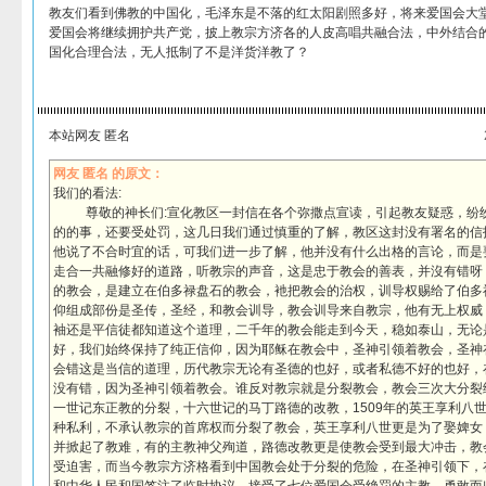
教友们看到佛教的中国化，毛泽东是不落的红太阳剧照多好，将来爱国会大
爱国会将继续拥护共产党，披上教宗方济各的人皮高唱共融合法，中外结合
国化合理合法，无人抵制了不是洋货洋教了？
本站网友 匿名
网友 匿名 的原文：
我们的看法:
尊敬的神长们:宣化教区一封信在各个弥撒点宣读，引起教友疑惑，纷纷
的的事，还要受处罚，这几日我们通过慎重的了解，教区这封没有署名的信
他说了不合时宜的话，可我们进一步了解，他并没有什么出格的言论，而是
走合一共融修好的道路，听教宗的声音，这是忠于教会的善表，并沒有错呀
的教会，是建立在伯多禄盘石的教会，衪把教会的治权，训导权赐给了伯多
仰组成部份是圣传，圣经，和教会训导，教会训导来自教宗，他有无上权威
袖还是平信徒都知道这个道理，二千年的教会能走到今天，稳如泰山，无论
好，我们始终保持了纯正信仰，因为耶稣在教会中，圣神引领着教会，圣神
会错这是当信的道理，历代教宗无论有圣德的也好，或者私德不好的也好，
没有错，因为圣神引领着教会。谁反对教宗就是分裂教会，教会三次大分裂
一世记东正教的分裂，十六世记的马丁路德的改教，1509年的英王享利八
种私利，不承认教宗的首席权而分裂了教会，英王享利八世更是为了娶婢女
并掀起了教难，有的主教神父殉道，路德改教更是使教会受到最大冲击，教
受迫害，而当今教宗方济格看到中国教会处于分裂的危险，在圣神引领下，