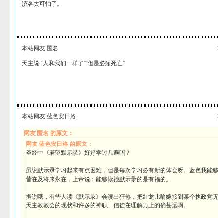
济各太可怕了。
本站网友 匿名
天主说:“人和我们一样了”“但是必须死亡”
本站网友 蓝色安日洛
网友 匿名 的原文：
网友 蓝色安日洛 的原文：
圣经中《若望默示录》好好学过几遍吗？
虽说默示录学习起来有点困难，但是每次学习必有新的体会呀。蓝色我能
昔在及将来永在，上帝说：能够读祂默示录的是有福的。
据说哦，有些人读《默示录》会读出狂热，把红龙比喻嫁接到某个执政党
天主教教会的现状和许多的神职、信徒在理解力上的确甚远啊。