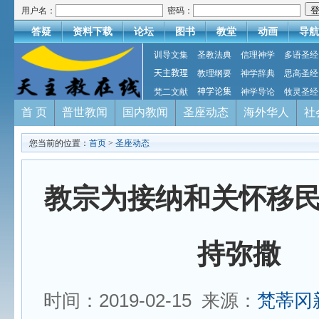
用户名：
密码：
答疑
资料下载
论坛
图书
教堂
动画
导航
训导文集
圣教法典
信理神学
多语圣经
天主教理
教理纲要
神学辞典
思高圣经
梵二文献
神学论集
神学导论
牧灵圣经
首 页
普世教闻
国内教闻
圣座动态
海外华人
社
您当前的位置：
首页
>
圣座动态
教宗为接纳和关怀移
持弥撒
时间：2019-02-15 来源：
梵蒂冈