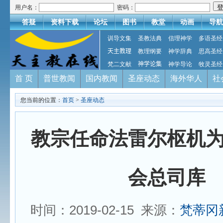
用户名：
密码：
答疑
资料下载
论坛
图书
教堂
动画
导航
训导文集
圣教法典
信理神学
多语圣经
天主教理
教理纲要
神学辞典
思高圣经
梵二文献
神学论集
神学导论
牧灵圣经
首 页
普世教闻
国内教闻
圣座动态
海外华人
社
您当前的位置：
首页
>
圣座动态
教宗任命法雷尔枢机
会总司库
时间：2019-02-15 来源：
梵蒂冈