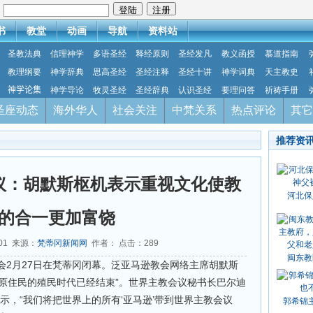
：
书
教堂
动画
导航
资料站
圣教法典
信理神学
多语圣经
释经原则
圣经发凡
教义函授
慕道指南
教理纲要
神学辞典
思高圣经
圣经注释
圣经十讲
神学词典
天主教史
神学论集
神学导论
牧灵圣经
圣经辞典
认识圣经
要理问答
祈祷手册
圣座动态
海外华人
社会关注
中梵关系
热点评论
其它
推荐资
议：胡默斯枢机表示重视文化使教
河北保
的合一更加富饶
-01 来源：
梵蒂冈新闻网
作者： 点击：
289
闽东教
会2月27日在梵蒂冈闭幕。泛亚马逊教会网络主席胡默斯
表示，“原住民的殖民时代已经结束”。世界主教会议秘书长巴尔迪
i）枢机表示，“我们将把世界上的所有‘亚马逊’带到世界主教会议
郭希锦