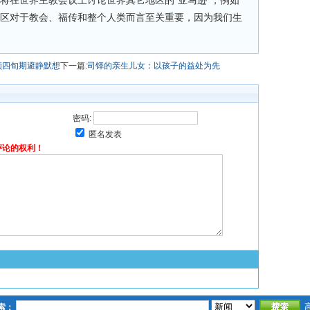
将在世界主教会议上讨论世界其它地区的“亚马逊”，例如
地区对于教会、福传和整个人类而言至关重要，因为我们生
领四旬期避静默想
下一篇:
司铎的亲生儿女：以孩子的益处为先
密码:
匿名发表
评论的权利！
索：