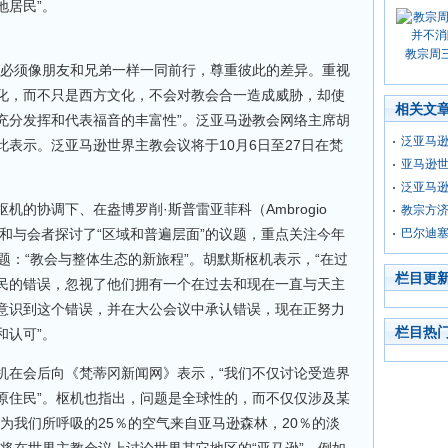
地居民”。
教宗周
们必须像朋友和兄弟一样一同前行，尊重彼此的差异。重视
化，而不只是西方文化，不会对教会合一造成威胁，却使
相关文
充分发挥和代表福音的丰富性”。泛亚马逊教会网络主席胡
泛亚马逊
表示。泛亚马逊世界主教会议将于10月6日至27日在梵
亚马逊
泛亚马
的协调下、在盎博罗削·斯普雷亚菲科（Ambrogio
教宗方
发言者和与会者探讨了“区域和普遍层面”的议题，重点关注今年
巴尔迪
题：“教会与整体生态的新旅程”。胡默斯枢机表示，“在过
栏目更
民的错误，忽视了他们拥有一个在过去和现在一直与天主
意识到这个错误，并在大公会议中承认错误，现在正努力
栏目热
和认可”。
机在会后向《梵蒂冈新闻网》表示，“我们不仅讨论受造界
原住民”。枢机也指出，问题是全球性的，而不仅仅涉及某
为我们所呼吸的25％的空气来自亚马逊森林，20％的淡