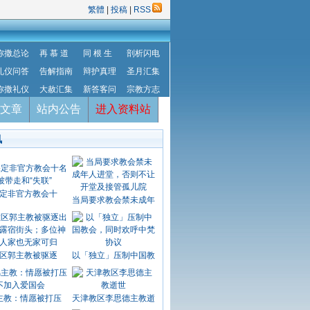
繁體
|
投稿
|
RSS
弥撒总论
再 慕 道
同 根 生
剖析闪电
礼仪问答
告解指南
辩护真理
圣月汇集
弥撒礼仪
大赦汇集
新答客问
宗教方志
文章
站内公告
进入资料站
讯
定非官方教会十
当局要求教会禁未成年
区郭主教被驱逐
以「独立」压制中国教
主教：情愿被打压
天津教区李思德主教逝