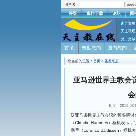
用户名：
密码
答疑
资料下载
论坛
图
训导文集
天主教理
梵二文献
首 页
普世教闻
国内教闻
您当前的位置：
首页
>
圣座动态
亚马逊世界主教会
会
时间：2019-03
泛亚马逊世界主教会议的预备研讨
（Cláudio Hummes）枢机
塞里（Lorenzo Baldisser