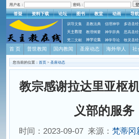
用户名：
密码：
答疑
资料下载
论坛
图书
教堂
动画
导航
训导文集
圣教法典
信理神学
多语圣经
天主教理
教理纲要
神学辞典
思高圣经
梵二文献
神学论集
神学导论
牧灵圣经
首 页
普世教闻
国内教闻
圣座动态
海外华人
社
您当前的位置：
首页
>
圣座动态
教宗感谢拉达里亚枢
义部的服务
时间：2023-09-07 来源：
梵蒂冈