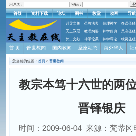
用户名：
密码：
答疑
资料下载
论坛
图书
教堂
动画
导航
训导文集
圣教法典
信理神学
多语圣经
天主教理
教理纲要
神学辞典
思高圣经
梵二文献
神学论集
神学导论
牧灵圣经
首 页
普世教闻
国内教闻
圣座动态
海外华人
社
您当前的位置：
首页
>
普世教闻
教宗本笃十六世的两
晋铎银庆
时间：2009-06-04 来源：梵蒂