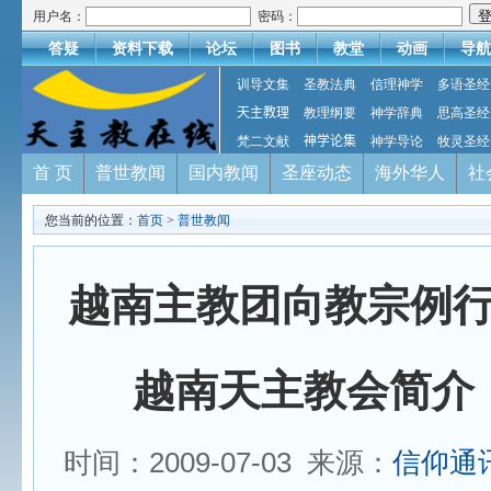
用户名：
密码：
答疑
资料下载
论坛
图书
教堂
动画
导航
训导文集
圣教法典
信理神学
多语圣经
天主教理
教理纲要
神学辞典
思高圣经
梵二文献
神学论集
神学导论
牧灵圣经
首 页
普世教闻
国内教闻
圣座动态
海外华人
社
您当前的位置：
首页
>
普世教闻
越南主教团向教宗例
越南天主教会简介
时间：2009-07-03 来源：
信仰通