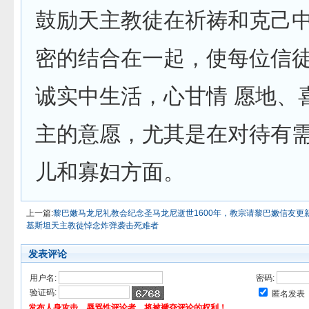
鼓励天主教徒在祈祷和克己
密的结合在一起，使每位信
诚实中生活，心甘情 愿地、
主的意愿，尤其是在对待有
儿和寡妇方面。
上一篇:
黎巴嫩马龙尼礼教会纪念圣马龙尼逝世1600年，教宗请黎巴嫩信友更
基斯坦天主教徒悼念炸弹袭击死难者
发表评论
用户名:
密码:
验证码:
匿名发表
发布人身攻击、辱骂性评论者，将被褫夺评论的权利！