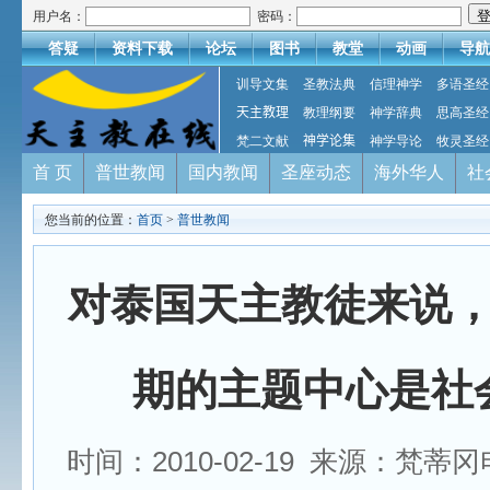
用户名：
密码：
答疑
资料下载
论坛
图书
教堂
动画
导航
训导文集
圣教法典
信理神学
多语圣经
天主教理
教理纲要
神学辞典
思高圣经
梵二文献
神学论集
神学导论
牧灵圣经
首 页
普世教闻
国内教闻
圣座动态
海外华人
社
您当前的位置：
首页
>
普世教闻
对泰国天主教徒来说
期的主题中心是社
时间：2010-02-19 来源：梵蒂