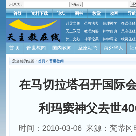
用户名：
密码：
答疑
资料下载
论坛
图书
教堂
动画
导航
训导文集
圣教法典
信理神学
多语圣经
天主教理
教理纲要
神学辞典
思高圣经
梵二文献
神学论集
神学导论
牧灵圣经
首 页
普世教闻
国内教闻
圣座动态
海外华人
社
您当前的位置：
首页
>
普世教闻
在马切拉塔召开国际
利玛窦神父去世40
时间：2010-03-06 来源：梵蒂