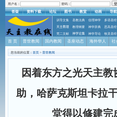
用户名：
密码：
答疑
资料下载
论坛
图书
教堂
动画
导航
训导文集
圣教法典
信理神学
多语圣经
天主教理
教理纲要
神学辞典
思高圣经
梵二文献
神学论集
神学导论
牧灵圣经
首 页
普世教闻
国内教闻
圣座动态
海外华人
社
您当前的位置：
首页
>
普世教闻
因着东方之光天主教
助，哈萨克斯坦卡拉
堂得以修建完