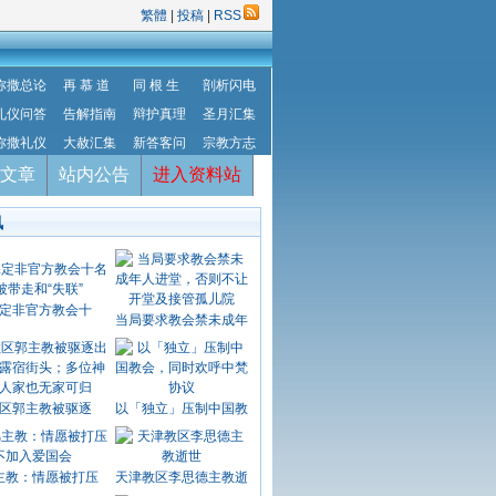
繁體
|
投稿
|
RSS
弥撒总论
再 慕 道
同 根 生
剖析闪电
礼仪问答
告解指南
辩护真理
圣月汇集
弥撒礼仪
大赦汇集
新答客问
宗教方志
文章
站内公告
进入资料站
讯
定非官方教会十
当局要求教会禁未成年
区郭主教被驱逐
以「独立」压制中国教
主教：情愿被打压
天津教区李思德主教逝