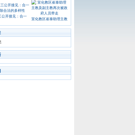
三公开接见：合一
宣化教区崔泰助理主教
章
息
新
门