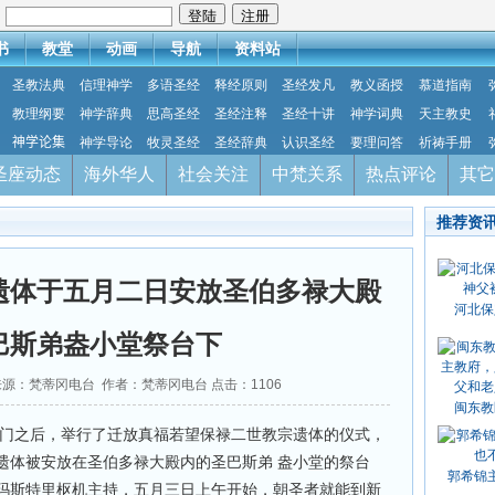
：
书
教堂
动画
导航
资料站
圣教法典
信理神学
多语圣经
释经原则
圣经发凡
教义函授
慕道指南
教理纲要
神学辞典
思高圣经
圣经注释
圣经十讲
神学词典
天主教史
神学论集
神学导论
牧灵圣经
圣经辞典
认识圣经
要理问答
祈祷手册
圣座动态
海外华人
社会关注
中梵关系
热点评论
其它
推荐资
遗体于五月二日安放圣伯多禄大殿
河北保
巴斯弟盎小堂祭台下
04 来源：梵蒂冈电台 作者：梵蒂冈电台 点击：
1106
闽东教
关门之后，举行了迁放真福若望保禄二世教宗遗体的仪式，
遗体被安放在圣伯多禄大殿内的圣巴斯弟 盎小堂的祭台
郭希锦
玛斯特里枢机主持，五月三日上午开始，朝圣者就能到新