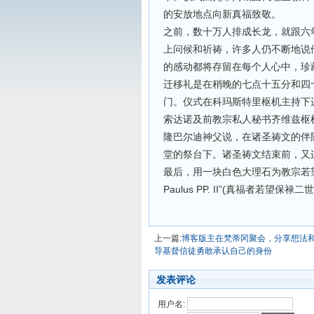
的安放地点向新真福致敬。
之前，数十万人排成长龙，就跟六
上问候和祈祷，许多人仍不断地说
的感动都将存留在每个人心中，珍
迁移礼是在稍晚的七点十五分和四
门。仪式在科玛斯特里枢机主持下
索达诺及前教宗私人秘书齐维兹枢
隆巴尔迪神父说，在诸圣祷文的伴
堂的祭台下。诸圣祷文结束前，又
最后，用一块白色大理石为教宗若望保禄
Paulus PP. II”(真福者若望保禄
上一篇:
博客版主在梵蒂冈聚会，分享想法
导基督信徒勇敢承认自己的身份
发表评论
用户名: