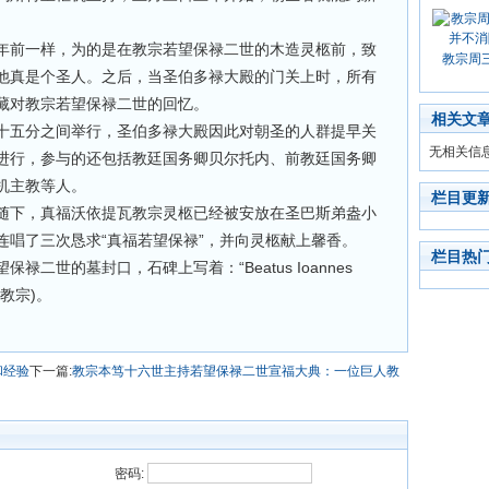
年前一样，为的是在教宗若望保禄二世的木造灵柩前，致
教宗周
他真是个圣人。之后，当圣伯多禄大殿的门关上时，所有
藏对教宗若望保禄二世的回忆。
相关文
十五分之间举行，圣伯多禄大殿因此对朝圣的人群提早关
无相关信
进行，参与的还包括教廷国务卿贝尔托内、前教廷国务卿
机主教等人。
栏目更
随下，真福沃依提瓦教宗灵柩已经被安放在圣巴斯弟盎小
连唱了三次恳求“真福若望保禄”，并向灵柩献上馨香。
栏目热
二世的墓封口，石碑上写着：“Beatus Ioannes
二世教宗)。
和经验
下一篇:
教宗本笃十六世主持若望保禄二世宣福大典：一位巨人教
密码: