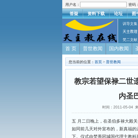
用户名：
密码
答疑
资料下载
论坛
图
训导文集
天主教理
梵二文献
首 页
普世教闻
国内教闻
您当前的位置：
首页
>
普世教闻
教宗若望保禄二世
内圣
时间：2011-05-
五 月二日晚上，在圣伯多禄大殿
如同前几天对外宣布的，新真福的
下。仪式由梵蒂冈城国代理主教科