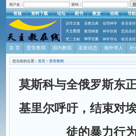
用户名：
密码：
答疑
资料下载
论坛
图书
教堂
动画
导航
训导文集
圣教法典
信理神学
多语圣经
天主教理
教理纲要
神学辞典
思高圣经
梵二文献
神学论集
神学导论
牧灵圣经
首 页
普世教闻
国内教闻
圣座动态
海外华人
社
您当前的位置：
首页
>
普世教闻
莫斯科与全俄罗斯东
基里尔呼吁，结束对
徒的暴力行