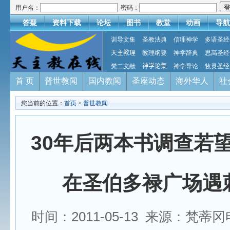
用户名：
密码：
答疑
资料下载
论坛
图书
教堂
动画
导航
训导文集
圣教法典
信理神学
多语圣经
天主教理
教理纲要
神学辞典
思高圣经
梵二文献
神学论集
神学导论
牧灵圣经
首 页
普世教闻
国内教闻
圣座动态
海外华人
社
您当前的位置：
首页
>
普世教闻
30年后两本书调查若
在圣伯多禄广场遇
时间：2011-05-13 来源：梵蒂