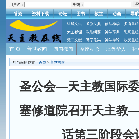
用户名：
密码：
答疑
资料下载
论坛
图书
教堂
动画
导航
训导文集
圣教法典
信理神学
多语圣经
天主教理
教理纲要
神学辞典
思高圣经
梵二文献
神学论集
神学导论
牧灵圣经
首 页
普世教闻
国内教闻
圣座动态
海外华人
社
您当前的位置：
首页
>
普世教闻
圣公会—天主教国际
塞修道院召开天主教
话第三阶段会