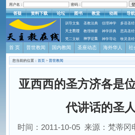
用户名：
密码：
答疑
资料下载
论坛
图书
教堂
动画
导航
训导文集
圣教法典
信理神学
多语圣经
天主教理
教理纲要
神学辞典
思高圣经
梵二文献
神学论集
神学导论
牧灵圣经
首 页
普世教闻
国内教闻
圣座动态
海外华人
社
您当前的位置：
首页
>
普世教闻
亚西西的圣方济各是
代讲话的圣
时间：2011-10-05 来源：梵蒂