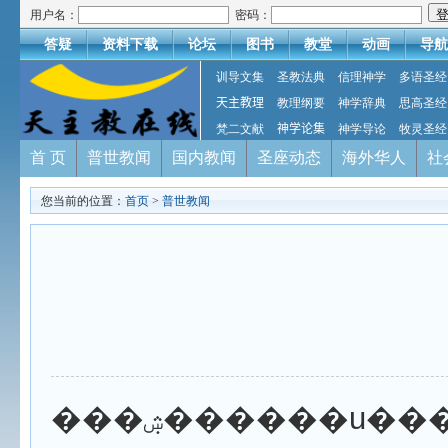
用户名：
密码：
答疑
资料下载
论坛
图书
教堂
动画
导航
训导文集
圣教法典
信理神学
多语圣经
天主教理
教理纲要
神学辞典
思高圣经
梵二文献
神学论集
神学导论
牧灵圣经
首 页
普世教闻
国内教闻
圣座动态
海外华人
社
您当前的位置：
首页
>
普世教闻
���ۺ������u