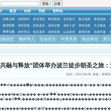
：
书
教堂
动画
导航
资料站
圣教法典
信理神学
多语圣经
释经原则
圣经发凡
教义函授
慕道指南
教理纲要
神学辞典
思高圣经
圣经注释
圣经十讲
神学词典
天主教史
神学论集
神学导论
牧灵圣经
圣经辞典
认识圣经
要理问答
祈祷手册
圣座动态
海外华人
社会关注
中梵关系
热点评论
其它
“共融与释放”团体举办波兰徒步朝圣之旅
时间：2012-08-05 来源：梵蒂
��̡����ڽ������籨���o���������ͷš������쵼
����������д�����Щo�����������񸸵Ļ�˵���������ڴ�����һ���ó�
����Ǳ�����ȷ��̬�ȩo�������ڴ��漣