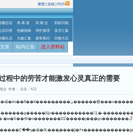
繁體
|
投稿
|
RSS
弥撒总论
再 慕 道
同 根 生
剖析闪电
礼仪问答
告解指南
辩护真理
圣月汇集
弥撒礼仪
大赦汇集
新答客问
宗教方志
文章
站内公告
进入资料站
：过程中的劳苦才能激发心灵真正的需要
冈电台 作者： 点击：
422