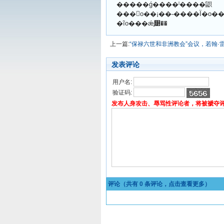
�����ǵ����ˡ����鼰
���󡹩o��¡��˵����Ϊ�
�ĩo���ǽ̻᡹��
上一篇:
“保禄六世和非洲教会”会议，若翰·
发表评论
用户名:
验证码:
发布人身攻击、辱骂性评论者，将被褫夺
评论（共有
0
条评论，点击查看更多）