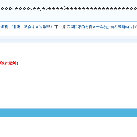
o�����ǹ����е��Ϳ�o����ȫ�����������������
雷枢机：“非洲，教会未来的希望！”
下一篇:
不同国家的七百名士兵徒步前往雅斯纳古拉
评论的权利！