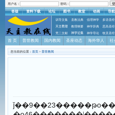
用户名：
密码：
答疑
资料下载
论坛
图书
教堂
动画
导航
训导文集
圣教法典
信理神学
多语圣经
天主教理
教理纲要
神学辞典
思高圣经
梵二文献
神学论集
神学导论
牧灵圣经
首 页
普世教闻
国内教闻
圣座动态
海外华人
社
您当前的位置：
首页
>
普世教闻
ǰ��9��23�����թo�������Ǳ��������е�
�o46�������ˡ�����ͨѶ���ڱ�������������������������ϯ�o��˹�ܽ��������������̵Ļ���ʾ��������һ������ʹ�