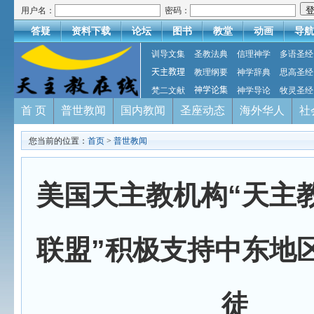
用户名：
密码：
答疑
资料下载
论坛
图书
教堂
动画
导航
训导文集
圣教法典
信理神学
多语圣经
天主教理
教理纲要
神学辞典
思高圣经
梵二文献
神学论集
神学导论
牧灵圣经
首 页
普世教闻
国内教闻
圣座动态
海外华人
社
您当前的位置：
首页
>
普世教闻
美国天主教机构“天主
联盟”积极支持中东地
徒