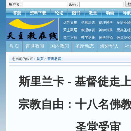
用户名：
密码：
答疑
资料下载
论坛
图书
教堂
动画
导航
训导文集
圣教法典
信理神学
多语圣经
天主教理
教理纲要
神学辞典
思高圣经
梵二文献
神学论集
神学导论
牧灵圣经
首 页
普世教闻
国内教闻
圣座动态
海外华人
社
您当前的位置：
首页
>
普世教闻
斯里兰卡 - 基督徒走
宗教自由：十八名佛
圣堂受审