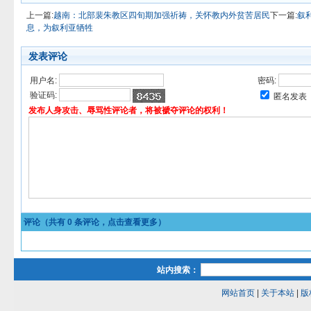
上一篇:
越南：北部裴朱教区四旬期加强祈祷，关怀教内外贫苦居民
下一篇:
叙
息，为叙利亚牺牲
发表评论
用户名:
密码:
验证码:
匿名发表
发布人身攻击、辱骂性评论者，将被褫夺评论的权利！
评论（共有
0
条评论，点击查看更多）
站内搜索：
网站首页
|
关于本站
|
版