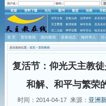
用户名：
密码：
答疑
资料下载
论坛
图书
教堂
动画
导航
训导文集
圣教法典
信理神学
多语圣经
天主教理
教理纲要
神学辞典
思高圣经
梵二文献
神学论集
神学导论
牧灵圣经
首 页
普世教闻
国内教闻
圣座动态
海外华人
社
您当前的位置：
首页
>
普世教闻
复活节：仰光​天主教徒
和解、和平与繁荣的
时间：2014-04-17 来源：
亚洲