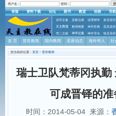
用户名：
密码：
答疑
资料下载
论坛
图书
教堂
动画
导航
训导文集
圣教法典
信理神学
多语圣经
天主教理
教理纲要
神学辞典
思高圣经
梵二文献
神学论集
神学导论
牧灵圣经
首 页
普世教闻
国内教闻
圣座动态
海外华人
社
您当前的位置：
首页
>
普世教闻
瑞士卫队梵蒂冈执勤
可成晋铎的准
时间：2014-05-04 来源：