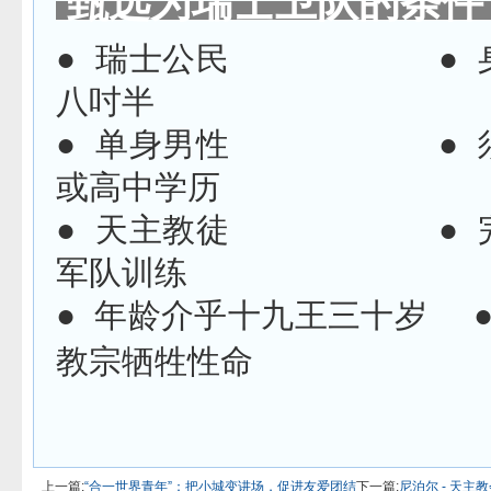
甄选为瑞士卫队的条
● 瑞士公民
●
八吋半
●
单身男性
●
或高中学历
●
天主教徒
●
军队训练
●
年龄介乎十九王三十岁
教宗
牺牲性命
上一篇:
“合一世界青年”：把小城变讲场，促进友爱团结
下一篇:
尼泊尔 - 天