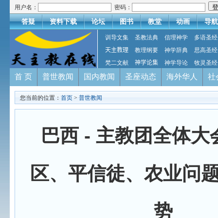
用户名：
密码：
答疑
资料下载
论坛
图书
教堂
动画
导航
训导文集
圣教法典
信理神学
多语圣经
天主教理
教理纲要
神学辞典
思高圣经
梵二文献
神学论集
神学导论
牧灵圣经
首 页
普世教闻
国内教闻
圣座动态
海外华人
社
您当前的位置：
首页
>
普世教闻
巴西 - 主教团全体
区、平信徒、农业问
势