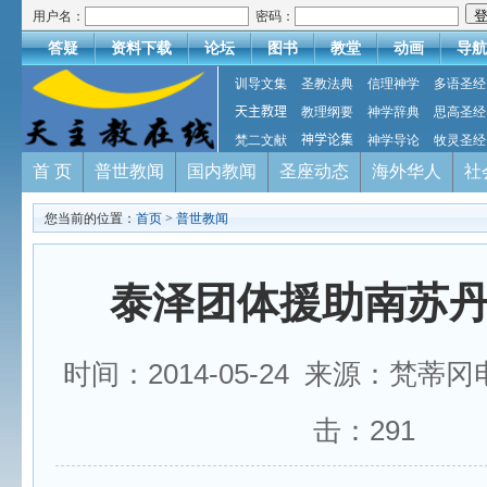
用户名：
密码：
答疑
资料下载
论坛
图书
教堂
动画
导航
训导文集
圣教法典
信理神学
多语圣经
天主教理
教理纲要
神学辞典
思高圣经
梵二文献
神学论集
神学导论
牧灵圣经
首 页
普世教闻
国内教闻
圣座动态
海外华人
社
您当前的位置：
首页
>
普世教闻
泰泽团体援助南苏
时间：2014-05-24 来源：梵蒂
击：
291