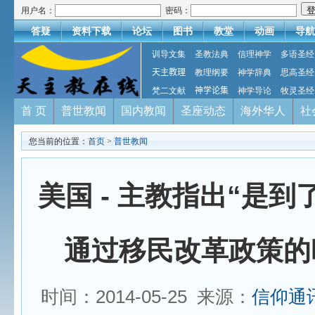
用户名：
密码：
答疑
资料下载
论坛
图书
教堂
动画
导航
训导文集
圣教法典
信理神学
多语圣经
天主教理
教理纲要
神学辞典
思高圣经
梵二文献
神学论集
神学导论
牧灵圣经
首 页
普世教闻
国内教闻
圣座动态
海外华人
社
您当前的位置：
首页
>
普世教闻
美国 - 主教指出“是
通过移民改革政策的
时间：2014-05-25 来源：
信仰通