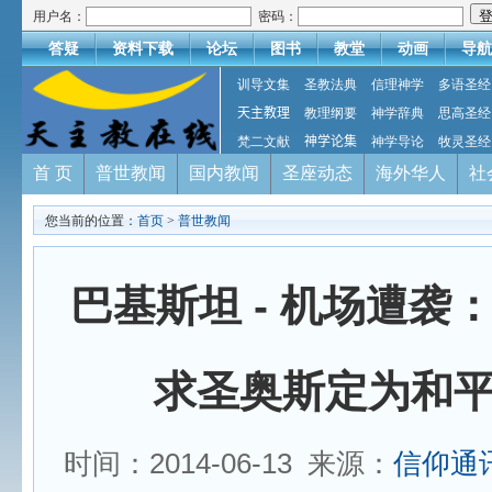
用户名：
密码：
答疑
资料下载
论坛
图书
教堂
动画
导航
训导文集
圣教法典
信理神学
多语圣经
天主教理
教理纲要
神学辞典
思高圣经
梵二文献
神学论集
神学导论
牧灵圣经
首 页
普世教闻
国内教闻
圣座动态
海外华人
社
您当前的位置：
首页
>
普世教闻
巴基斯坦 - 机场遭袭
求圣奥斯定为和
时间：2014-06-13 来源：
信仰通