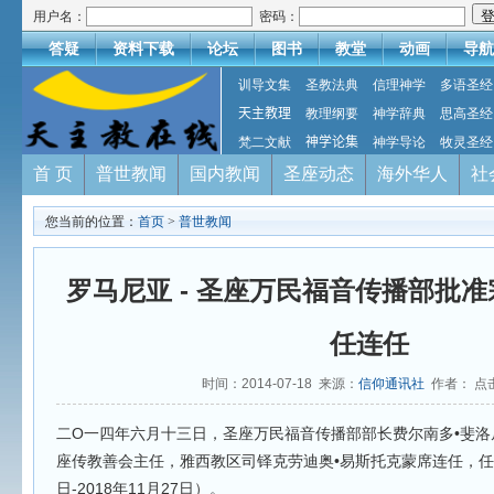
用户名：
密码：
答疑
资料下载
论坛
图书
教堂
动画
导航
训导文集
圣教法典
信理神学
多语圣经
天主教理
教理纲要
神学辞典
思高圣经
梵二文献
神学论集
神学导论
牧灵圣经
首 页
普世教闻
国内教闻
圣座动态
海外华人
社
您当前的位置：
首页
>
普世教闻
罗马尼亚 - 圣座万民福音传播部批
任连任
时间：2014-07-18 来源：
信仰通讯社
作者： 点
二O一四年六月十三日，圣座万民福音传播部部长费尔南多•斐
座传教善会主任，雅西教区司铎克劳迪奥•易斯托克蒙席连任，任期五
日-2018年11月27日）。