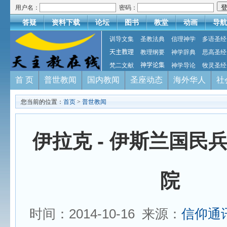
用户名：
密码：
答疑
资料下载
论坛
图书
教堂
动画
导航
训导文集
圣教法典
信理神学
多语圣经
天主教理
教理纲要
神学辞典
思高圣经
梵二文献
神学论集
神学导论
牧灵圣经
首 页
普世教闻
国内教闻
圣座动态
海外华人
社
您当前的位置：
首页
>
普世教闻
伊拉克 - 伊斯兰国民
院
时间：2014-10-16 来源：
信仰通