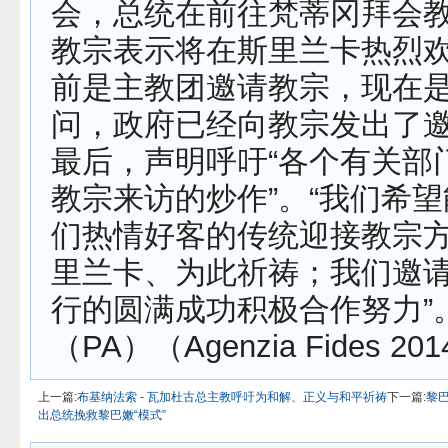
会，总统在前往梵蒂冈拜会
教宗表示将在斯里兰卡热烈
前是主教团邀请教宗，现在
问，政府已经向教宗发出了
最后，声明呼吁“各个有关部
教宗来访的炒作”。“我们希
们热情好客的传统迎接教宗
里兰卡、为此祈祷；我们邀
行的圆满成功积极合作努力”
（PA）（Agenzia Fides 201
上一篇:
布基纳法索 - 瓦加杜古总主教呼吁为和解、正义与和平祈祷
下一篇:
黎巴
出总统挽救黎巴嫩“模式”