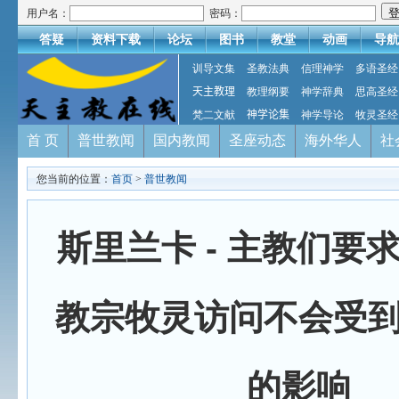
用户名：
密码：
答疑
资料下载
论坛
图书
教堂
动画
导航
训导文集
圣教法典
信理神学
多语圣经
天主教理
教理纲要
神学辞典
思高圣经
梵二文献
神学论集
神学导论
牧灵圣经
首 页
普世教闻
国内教闻
圣座动态
海外华人
社
您当前的位置：
首页
>
普世教闻
斯里兰卡 - 主教们要
教宗牧灵访问不会受
的影响