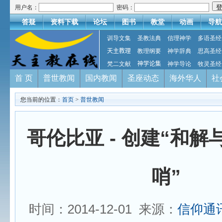
用户名：
密码：
答疑
资料下载
论坛
图书
教堂
动画
导航
训导文集
圣教法典
信理神学
多语圣经
天主教理
教理纲要
神学辞典
思高圣经
梵二文献
神学论集
神学导论
牧灵圣经
首 页
普世教闻
国内教闻
圣座动态
海外华人
社
您当前的位置：
首页
>
普世教闻
哥伦比亚 - 创建“和
哨”
时间：2014-12-01 来源：
信仰通