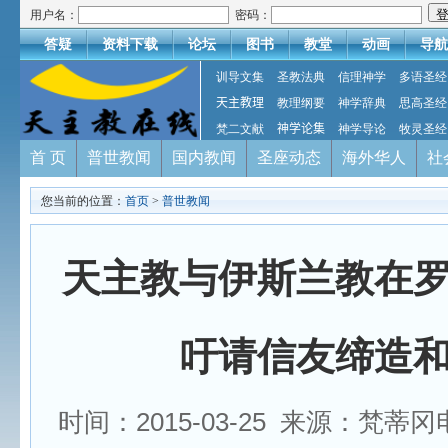
用户名：
密码：
答疑
资料下载
论坛
图书
教堂
动画
导航
训导文集
圣教法典
信理神学
多语圣经
天主教理
教理纲要
神学辞典
思高圣经
梵二文献
神学论集
神学导论
牧灵圣经
首 页
普世教闻
国内教闻
圣座动态
海外华人
社
您当前的位置：
首页
>
普世教闻
天主教与伊斯兰教在
吁请信友缔造
时间：2015-03-25 来源：梵蒂