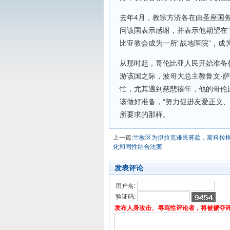
去年4月，教宗方济各在由圣座国
问该国表示感谢，并表示他期望在
比亚教会成为一所“战地医院”，
从那时起，哥伦比亚人民开始准备
游该国之际，波哥大总主教鲁文·萨拉萨
忙，尤其遇到慈悲禧年，他的哥伦
该做好准备，“努力促进友爱正义
所要求的那样。
上一篇:
兰教区为伊拉克难民募款，斯科拉
化和同性结合法案
发表评论
用户名:
验证码:
发布人身攻击、辱骂性评论者，将被褫夺