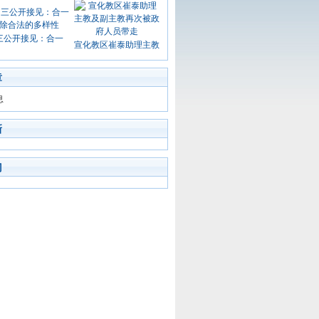
三公开接见：合一
宣化教区崔泰助理主教
章
息
新
门