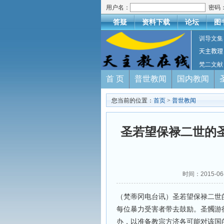
用户名：
密码
答疑
资料下载
论坛
图
训导文集
天主教理
梵二文献
首 页
普世教闻
国内教闻
您当前的位置：
首页
>
普世教闻
圣若望保禄二世的
时间：2015-
（梵蒂冈电台讯）圣若望保禄二世
每位暴力受害者带去鼓励。圣髑游行
办，以准备教宗方济各可能对该国