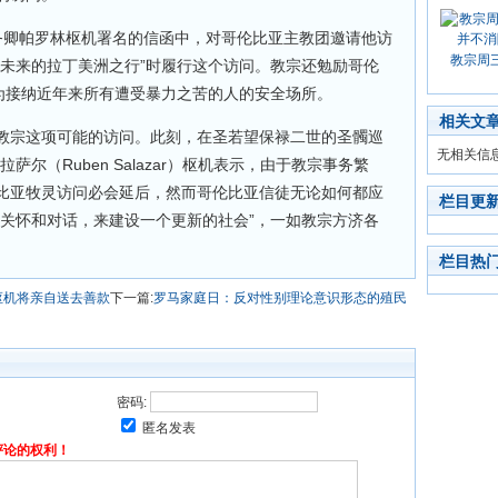
务卿帕罗林枢机署名的信函中，对哥伦比亚主教团邀请他访
教宗周
“未来的拉丁美洲之行”时履行这个访问。教宗还勉励哥伦
成为接纳近年来所有遭受暴力之苦的人的安全场所。
相关文
教宗这项可能的访问。此刻，在圣若望保禄二世的圣髑巡
无相关信
尔（Ruben Salazar）枢机表示，由于教宗事务繁
比亚牧灵访问必会延后，然而哥伦比亚信徒无论如何都应
栏目更
、关怀和对话，来建设一个更新的社会”，一如教宗方济各
栏目热
枢机将亲自送去善款
下一篇:
罗马家庭日：反对性别理论意识形态的殖民
密码:
匿名发表
评论的权利！