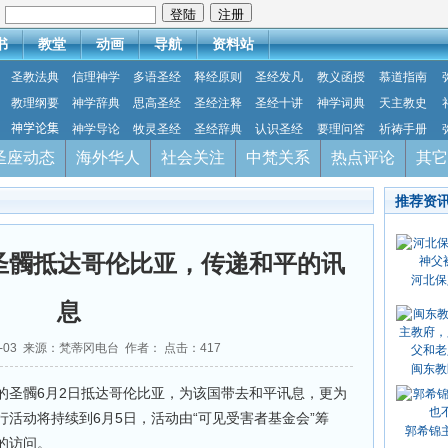
：
书
教堂
动画
导航
资料站
圣教法典
信理神学
多语圣经
释经原则
圣经发凡
教义函授
慕道指南
教理纲要
神学辞典
思高圣经
圣经注释
圣经十讲
神学词典
天主教史
神学论集
神学导论
牧灵圣经
圣经辞典
认识圣经
要理问答
祈祷手册
圣座动态
海外华人
社会关注
中梵关系
热点评论
其它
推荐资
圣髑抵达哥伦比亚，传递和平的讯
河北保
息
06-03 来源：梵蒂冈电台 作者： 点击：
417
闽东教
的圣髑6月2日抵达哥伦比亚，为该国带去和平讯息，更为
活动将持续到6月5日，活动由“可见受害者基金会”筹
郭希锦
的访问。