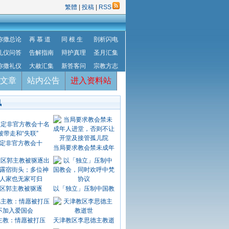
繁體
|
投稿
|
RSS
弥撒总论
再 慕 道
同 根 生
剖析闪电
礼仪问答
告解指南
辩护真理
圣月汇集
弥撒礼仪
大赦汇集
新答客问
宗教方志
文章
站内公告
进入资料站
讯
定非官方教会十
当局要求教会禁未成年
区郭主教被驱逐
以「独立」压制中国教
主教：情愿被打压
天津教区李思德主教逝